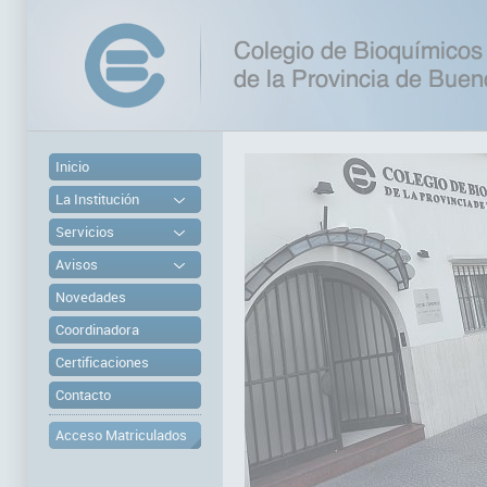
Inicio
La Institución
Servicios
Avisos
Novedades
Coordinadora
Certificaciones
Contacto
Acceso Matriculados