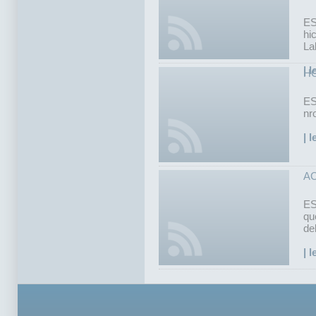
ES
hi
La
| 
HO
ES
nro
| 
AC
ES
qu
de
| 