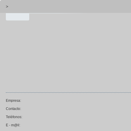
>
Empresa:
Contacto:
Teléfonos:
E - m@il: